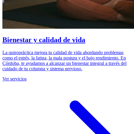
Bienestar y calidad de vida
La quiropráctica mejora tu calidad de vida abordando problemas
como el estrés, la fatiga, la mala postura y el bajo rendimiento. En
Córdoba, te ayudamos a alcanzar un bienestar integral a través del
cuidado de tu columna y sistema nervioso.
Ver servicios